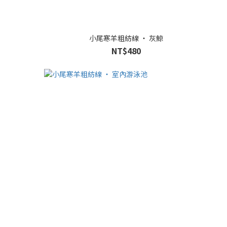
小尾寒羊粗紡線 ‧ 灰鯨
NT$480