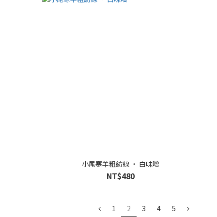
小尾寒羊粗紡線 ‧ 白味噌
NT$480
1
2
3
4
5