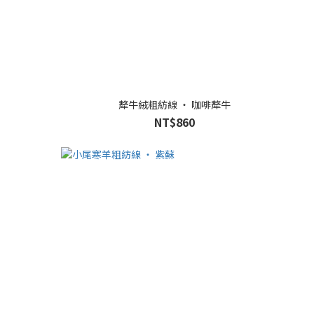
犛牛絨粗紡線 ‧ 咖啡犛牛
NT$860