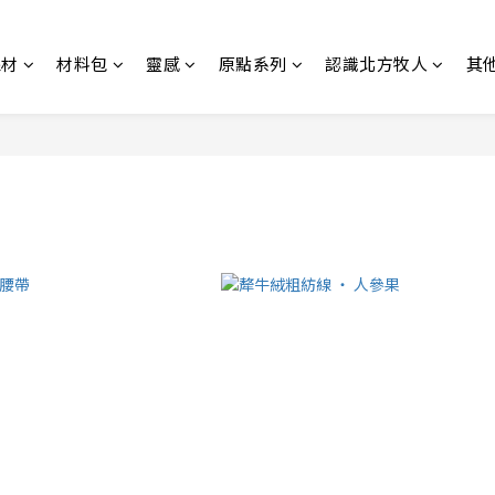
線材
材料包
靈感
原點系列
認識北方牧人
其