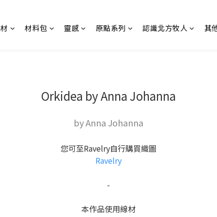
線材
材料包
靈感
原點系列
認識北方牧人
其
Orkidea by Anna Johanna
by Anna Johanna
您可至Ravelry自行購買織圖
Ravelry
-
本作品使用線材