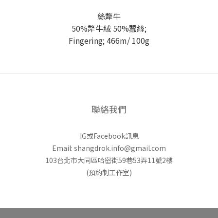
絲犛牛
50%犛牛絨 50%蠶絲;
Fingering; 466m/ 100g
聯絡我們
IG或Facebook訊息
Email: shangdrok.info@gmail.com
103台北市大同區哈密街59巷53弄11號2樓
(預約制工作室)