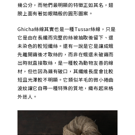
幾公分，而牠們最明顯的特徵正如其名，翅
膀上面有著如眼睛般的圓形圖案。
Ghicha絲線其實也是一種Tussar絲線，只是
它是由在長纖而完整的絲被抽取後留下、還
未染色的較短纖絲。還有一說是它是讓成蛾
先離開繭後才取絲的，而非在蛾還未破繭而
出時就直接取絲，是一種較為動物友善的線
材，但也因為繭有破口，其纖維長度會比較
短且光澤較不明顯。它類似羊毛的微小捲曲
波紋讓它自帶一種特殊的質地，織布起來格
外迷人。