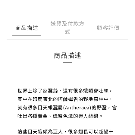
送貨及付款方
商品描述
顧客評價
式
商品描述
世界上除了家蠶絲，還有很多蛾類會吐絲，
其中在印度東北的阿薩姆省的野地森林中，
就有很多目天蛾蠶屬(Antheraea)的野蠶，會
吐出各種黃金、蜂蜜色澤的迷人絲線。
這些目天蛾頗為巨大，很多翅長可以超過十