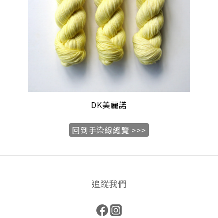
DK
美麗諾
回到手染線總覽 >>>
追蹤我們