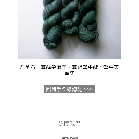
左至右｜蠶絲苧麻羊、蠶絲犛牛絨、犛牛美
麗諾
回到手染線總覽 >>>
追蹤我們