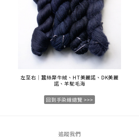
左至右｜蠶絲犛牛絨、HT美麗諾、DK美麗
諾、羊駝毛海
回到手染線總覽 >>>
追蹤我們