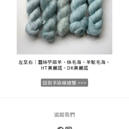
左至右｜蠶絲苧麻羊、
絲毛海、羊駝毛海、
HT美麗諾
、DK
美麗諾
回到手染線總覽 >>>
追蹤我們