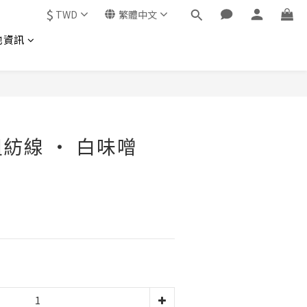
$
TWD
繁體中文
他資訊
紡線 ‧ 白味噌