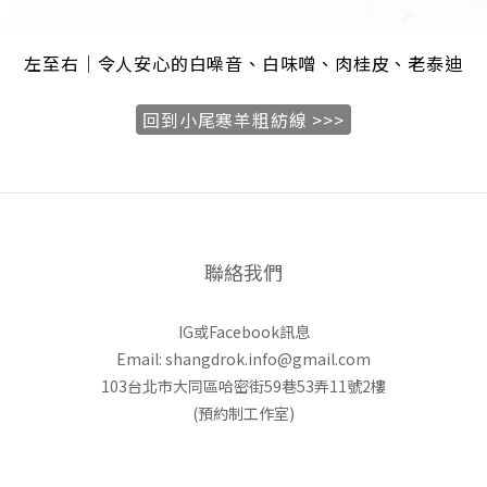
左至右｜令人安心的白噪音、白味噌、肉桂皮、老泰迪
回到小尾寒羊粗紡線 >>>
聯絡我們
IG或Facebook訊息
Email: shangdrok.info@gmail.com
103台北市大同區哈密街59巷53弄11號2樓
(預約制工作室)