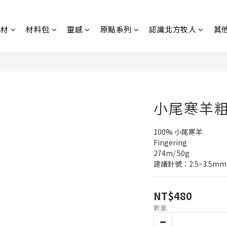
線材
材料包
靈感
原點系列
認識北方牧人
其
小尾寒羊粗
100% 小尾寒羊
Fingering
274m/ 50g
建議針號：2.5~3.5mm
NT$480
數量