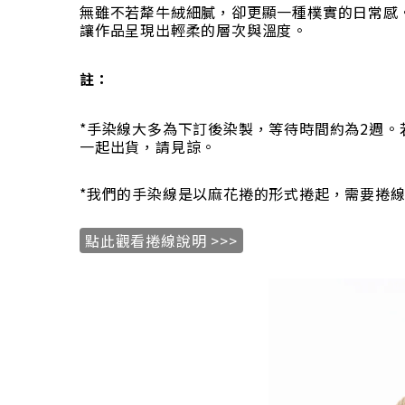
無雖不若犛牛絨細膩，卻更顯一種樸實的日常感。它
讓作品呈現出輕柔的層次與溫度。
註：
*手染線大多為下訂後染製，等待時間約為2週
一起出貨，請見諒。
*我們的手染線是以麻花捲的形式捲起，需要捲
點此觀看捲線說明 >>>