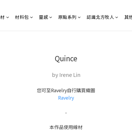
線材
材料包
靈感
原點系列
認識北方牧人
其
Quince
by Irene Lin
您可至Ravelry自行購買織圖
Ravelry
-
本作品使用線材