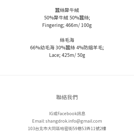
蠶絲犛牛絨
50%犛牛絨 50%蠶絲;
Fingering; 466m/ 100g
絲毛海
66%幼毛海 30%蠶絲 4%防縮羊毛;
Lace; 425m/ 50g
聯絡我們
IG或Facebook訊息
Email: shangdrok.info@gmail.com
103台北市大同區哈密街59巷53弄11號2樓