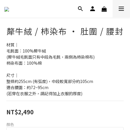
犛牛絨 / 柿染布 ‧ 肚圍 / 腰封
材質｜
毛氈面：100%犛牛絨
(犛牛絨毛氈面只有中段為毛氈，兩側為柿染棉布)
柿染布面：100%棉
尺寸｜
整條約255cm (有弧度)，中段較寬部分約105cm
適合腰圍：約72~95cm
(若穿在衣服之外，請記得加上衣服的厚度)
NT$2,490
顏色