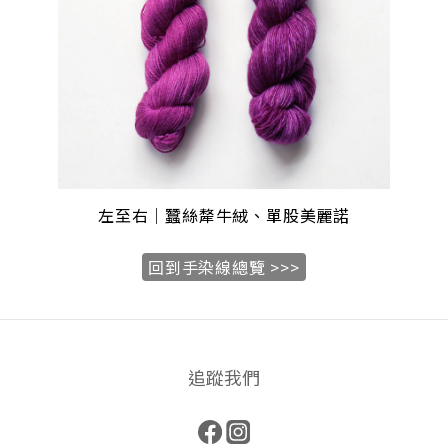
左至右｜蠶絲犛牛絨、單股
美麗諾
回到手染線總覽 >>>
追蹤我們