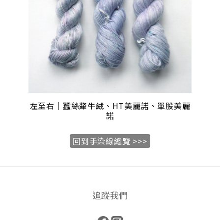
左至右｜蠶絲犛牛絨、HT美麗諾、單股美麗
諾
回到手染線總覽 >>>
追蹤我們